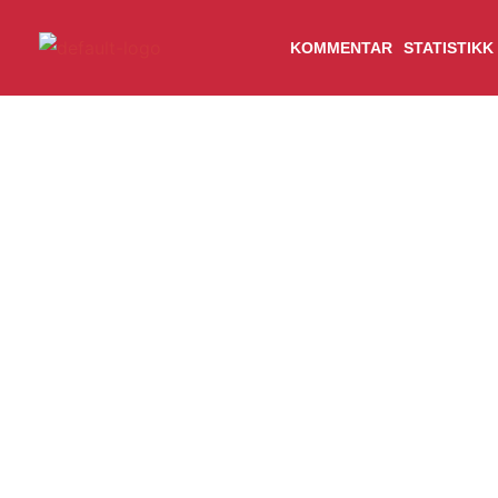
Hopp
rett
KOMMENTAR
STATISTIKK
til
innholdet