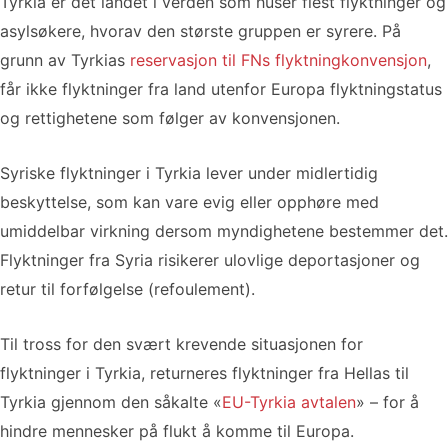
Tyrkia er det landet i verden som huser flest flyktninger og
asylsøkere, hvorav den største gruppen er syrere. På
grunn av Tyrkias
reservasjon til FNs flyktningkonvensjon
,
får ikke flyktninger fra land utenfor Europa flyktningstatus
og rettighetene som følger av konvensjonen.
Syriske flyktninger i Tyrkia lever under midlertidig
beskyttelse, som kan vare evig eller opphøre med
umiddelbar virkning dersom myndighetene bestemmer det.
Flyktninger fra Syria risikerer ulovlige deportasjoner og
retur til forfølgelse (refoulement).
Til tross for den svært krevende situasjonen for
flyktninger i Tyrkia, returneres flyktninger fra Hellas til
Tyrkia gjennom den såkalte «
EU-Tyrkia avtalen
» – for å
hindre mennesker på flukt å komme til Europa.