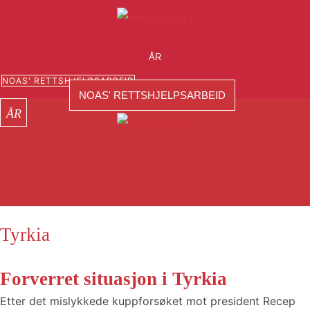
Hopp
rett
Meny
til
ÅR
innholdet
NOAS' RETTSHJELPSARBEID
NOAS' RETTSHJELPSARBEID
Meny
Meny
Landprofiler 2024
Tyrkia
Forverret situasjon i Tyrkia
Etter det mislykkede kuppforsøket mot president Recep