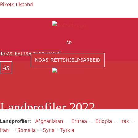
Hopp
Rikets tilstand
rett
til
innholdet
Meny
ÅR
NOAS' RETTSHJELPSARBEID
NOAS' RETTSHJELPSARBEID
Meny
Meny
Landprofiler 2022
Landprofiler
:
Afghanistan
–
Eritrea
–
Etiopia
–
Irak
–
Iran
–
Somalia
–
Syria
–
Tyrkia