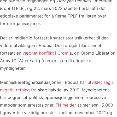
den føderale regjeringen og
Tigrayan People’s Liberation
Front
(TPLF), og 22. mars 2023 stemte flertallet i det
etiopiske parlamentet for å fjerne TPLF fra listen over
terrororganisasjoner.
Det er imidlertid fortsatt knyttet stor usikkerhet til den
videre utviklingen i Etiopia. Det foregår blant annet
fortsatt en
væpnet konflikt i Oromia
, og Oromo Liberation
Army (OLA) er satt på terrorlisten til etiopiske
myndigheter.
Menneskerettighetssituasjonen i Etiopia har
utviklet seg i
negativ retning
fra siste halvdel av 2019. Myndighetene
har begrenset politisk opposisjon gjennom repressive
metoder som arrestasjoner.
FN melder
at mer enn 15.000
tigrayer ble vilkårlig arrestert mellom november 2021 og