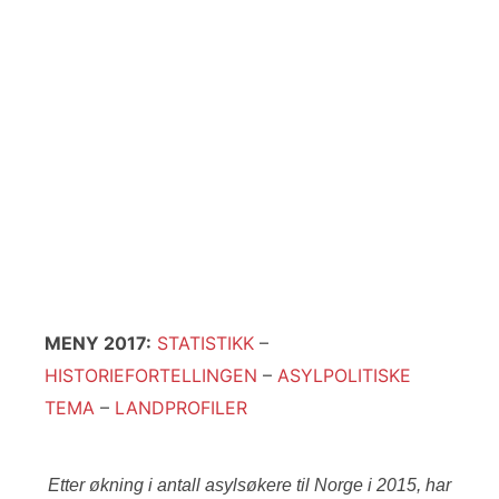
2017
Du leser nå Rikets tilstand fra 2017.
Rikets tilstand på asylfeltet er en årlig
statusrapport om Norges behandling av
asylsøkere, laget av NOAS - Norsk
organisasjon for asylsøkere.
MENY 2017:
STATISTIKK
–
HISTORIEFORTELLINGEN
–
ASYLPOLITISKE
TEMA
–
LANDPROFILER
Etter økning i antall asylsøkere til Norge i 2015, har