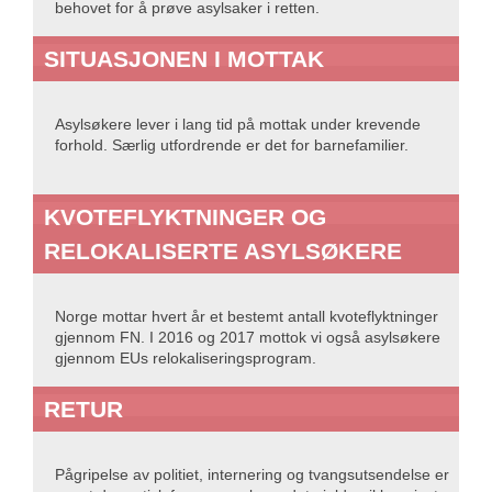
behovet for å prøve asylsaker i retten.
SITUASJONEN I MOTTAK
Asylsøkere lever i lang tid på mottak under krevende
forhold. Særlig utfordrende er det for barnefamilier.
KVOTEFLYKTNINGER OG
RELOKALISERTE ASYLSØKERE
Norge mottar hvert år et bestemt antall kvoteflyktninger
gjennom FN. I 2016 og 2017 mottok vi også asylsøkere
gjennom EUs relokaliseringsprogram.
RETUR
Pågripelse av politiet, internering og tvangsutsendelse er