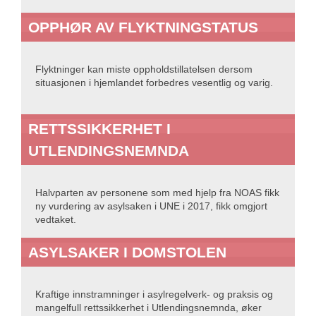
OPPHØR AV FLYKTNINGSTATUS
Flyktninger kan miste oppholdstillatelsen dersom
situasjonen i hjemlandet forbedres vesentlig og varig.
RETTSSIKKERHET I
UTLENDINGSNEMNDA
Halvparten av personene som med hjelp fra NOAS fikk
ny vurdering av asylsaken i UNE i 2017, fikk omgjort
vedtaket.
ASYLSAKER I DOMSTOLEN
Kraftige innstramninger i asylregelverk- og praksis og
mangelfull rettssikkerhet i Utlendingsnemnda, øker