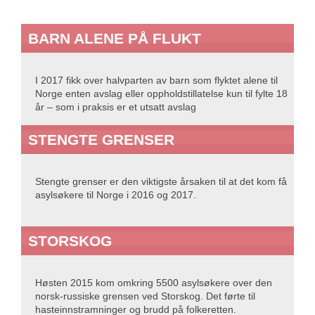
BARN ALENE PÅ FLUKT
I 2017 fikk over halvparten av barn som flyktet alene til
Norge enten avslag eller oppholdstillatelse kun til fylte 18
år – som i praksis er et utsatt avslag
STENGTE GRENSER
Stengte grenser er den viktigste årsaken til at det kom få
asylsøkere til Norge i 2016 og 2017.
STORSKOG
Høsten 2015 kom omkring 5500 asylsøkere over den
norsk-russiske grensen ved Storskog. Det førte til
hasteinnstramninger og brudd på folkeretten.