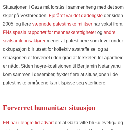
Situasjonen i Gaza må forstås i sammenheng med det som
skjer på Vestbredden.
Fjoråret var det dødeligste
der siden
2005, og flere
væpnede palestinske militser
har vokst frem.
FNs spesialrapportør for menneskerettigheter
og
andre
sivilsamfunnsaktører
mener at palestinere som lever under
okkupasjon blir utsatt for kollektiv avstraffelse, og at
situasjonen er forverret i den grad at terskelen for apartheid
er nådd. Siden høyre-koalisjonen til Benjamin Netanyahu
kom sammen i desember, frykter flere at situasjonen i de
palestinske områdene kan tilspisse seg ytterligere.
Forverret humanitær situasjon
FN har i lengre tid advart
om at Gaza ville bli «ulevelig» og