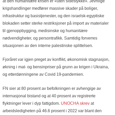
at den humanitære krisen er «uten sidestykke». Jevnlige
krigshandlinger medfører massive skader på boliger,
infrastruktur og basistjenester, og den israelsk-egyptiske
blokaden setter sterke restriksjoner på import av materialer
til gjenoppbygging, medisinske og humanitære
nødvendigheter, og persontrafikk. Samtidig forverres
situasjonen av den interne palestinske splittelsen.
Fjoråret var igjen preget av konflikt, økonomisk stagnasjon,
økning i mat- og bensinpriser på grunn av krigen i Ukraina,
og etterdønningene av Covid 19-pandemien.
FN sier at 80 prosent av befolkningen er avhengige av
internasjonal bistand og at 40 prosent av registrerte
flyktninger lever i dyp fattigdom.
UNOCHA skrev
at
arbeidsledigheten på 46.6 prosent i 2022 var blant den