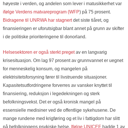
høyeste i verden, og andelen som lever i matusikkerhet var
ifølge Verdens matvareprogram (WFP
) på 75 prosent.
Bidragene til UNRWA har stagnert
det siste tiåret, og
finansieringen er uforutsigbar blant annet på grunn av skifter
i de politiske prioriteringene til donorland.
Helsesektoren er også sterkt preget
av en langvarig
krisesituasjon. Om lag 97 prosent av grunnvannet er uegnet
for menneskelig konsum, og mangelen på
elektrisitetsforsyning fører til livstruende situasjoner.
Kapasitetsutfordringene forverres av vansker knyttet til
finansiering, reduksjon i legedekningen og sterk
befolkningsvekst. Det er også kronisk mangel på
essensielle medisiner ved de offentlige sykehusene. De
mange rundene med krigføring og et liv i fattigdom har slitt
på befolkningens psykiske helse.
Ifølge UNICEF
hadde 1 av