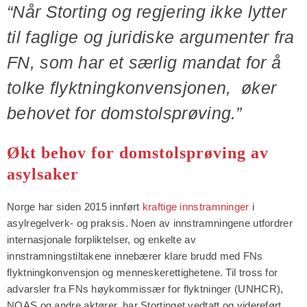
“Når Storting og regjering ikke lytter
til faglige og juridiske argumenter fra
FN, som har et særlig mandat for å
tolke flyktningkonvensjonen, øker
behovet for domstolsprøving.
”
Økt behov for domstolsprøving av
asylsaker
Norge har siden 2015 innført
kraftige innstramninger
i
asylregelverk- og praksis. Noen av innstramningene utfordrer
internasjonale forpliktelser, og enkelte av
innstramningstiltakene innebærer klare brudd med FNs
flyktningkonvensjon og menneskerettighetene. Til tross for
advarsler fra FNs høykommissær for flyktninger (UNHCR),
NOAS og andre aktører, har Stortinget vedtatt og videreført