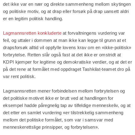
det ikke var en nær og direkte sammenheng mellom skytingen
og politiske motiv, og at drap eller forsøk på drap uansett aldri
er en legitim politisk handling.
Lagmannsretten konkluderte
at forvaltningens vurdering var
feil, og uttaler i dommen at man ikke kan legge til grunn at et
drapsforsøk alltid vil oppfylle lovens krav om en «ikke-politisk»
forbrytelse. Retten slår også fast at det ikke er omstridt at
KDPI kjemper for legitime og demokratiske verdier, og at det er
på det rene at formålet med oppdraget Tashkilat-teamet dro på
var rent politisk.
Lagmannsretten mener forbindelsen mellom forbrytelsen og
det politiske motivet ikke er brutt ved at handlingen for
eksempel hadde påregnelig tap av tilfeldige menneskeliv, og at
det etter en samlet vurdering «er tilstrekkelig sammenheng
mellom det politiske formålet, som var i samsvar med
menneskerettslige prinsipper, og forbrytelsen».