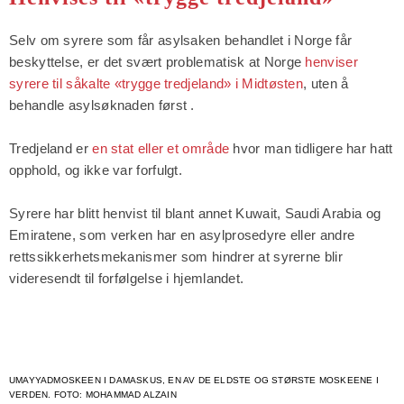
Selv om syrere som får asylsaken behandlet i Norge får
beskyttelse, er det svært problematisk at Norge
henviser
syrere til såkalte «trygge tredjeland» i Midtøsten
, uten å
behandle asylsøknaden først .
Tredjeland er
en stat eller et område
hvor man tidligere har hatt
opphold, og ikke var forfulgt.
Syrere har blitt henvist til blant annet Kuwait, Saudi Arabia og
Emiratene, som verken har en asylprosedyre eller andre
rettssikkerhetsmekanismer som hindrer at syrerne blir
videresendt til forfølgelse i hjemlandet.
UMAYYADMOSKEEN I DAMASKUS, EN AV DE ELDSTE OG STØRSTE MOSKEENE I
VERDEN. FOTO: MOHAMMAD ALZAIN