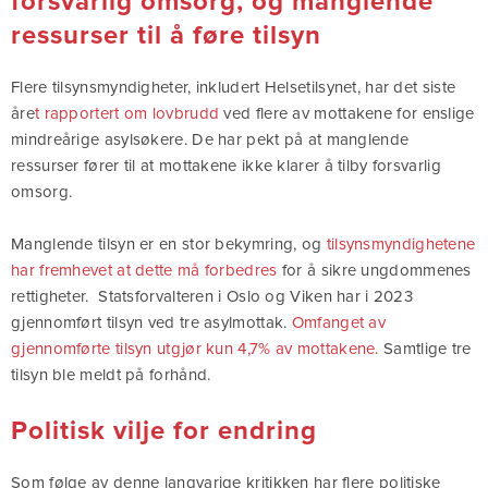
forsvarlig omsorg, og manglende
ressurser til å føre tilsyn
Flere tilsynsmyndigheter, inkludert Helsetilsynet, har det siste
åre
t rapportert om lovbrudd
ved flere av mottakene for enslige
mindreårige asylsøkere. De har pekt på at manglende
ressurser fører til at mottakene ikke klarer å tilby forsvarlig
omsorg.
Manglende tilsyn er en stor bekymring, og
tilsynsmyndighetene
har fremhevet at dette må forbedres
for å sikre ungdommenes
rettigheter. Statsforvalteren i Oslo og Viken har i 2023
gjennomført tilsyn ved tre asylmottak.
Omfanget av
gjennomførte tilsyn utgjør kun 4,7% av mottakene.
Samtlige tre
tilsyn ble meldt på forhånd.
Politisk vilje for endring
Som følge av denne langvarige kritikken har flere politiske