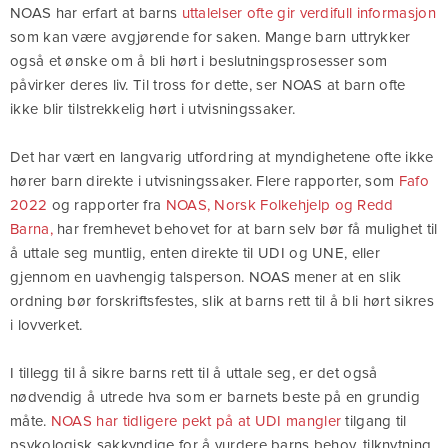
NOAS har erfart at barns
uttalelser ofte gir verdifull informasjon
som kan være avgjørende for saken. Mange barn uttrykker
også et ønske om å bli hørt i beslutningsprosesser som
påvirker deres liv. Til tross for dette, ser NOAS at barn ofte
ikke blir tilstrekkelig hørt i utvisningssaker.
Det har vært en langvarig utfordring at myndighetene ofte ikke
hører barn direkte i utvisningssaker. Flere rapporter, som
Fafo
2022
og rapporter fra
NOAS, Norsk Folkehjelp og Redd
Barna,
har fremhevet behovet for at barn selv bør få mulighet til
å uttale seg muntlig, enten direkte til UDI og UNE, eller
gjennom en uavhengig talsperson. NOAS mener at en slik
ordning bør forskriftsfestes, slik at barns rett til å bli hørt sikres
i lovverket.
I tillegg til å sikre barns rett til å uttale seg, er det også
nødvendig å utrede hva som er barnets beste på en grundig
måte.
NOAS har tidligere pekt på at UDI mangler
tilgang til
psykologisk sakkyndige for å vurdere barns behov, tilknytning