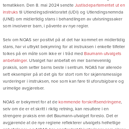
tematikken. Den 8. mai 2024 sendte
Justisdepartementet ut en
instruks
til Utlendingsdirektoratet (UDI) og Utlendingsnemnda
(UNE) om midlertidig stans i behandlingen av utvisningssaker
som involverer barn, i påvente av nye regler.
Selv om NOAS ser positivt på at det har kommet en midlertidig
stans, har vi uttrykt bekymring for at instruksen i enkelte tilfeller
tolkes på en måte som ikke er i tråd med
Baumann-utvalgets
anbefalinger
. Utvalget har anbefalt en mer barnevennlig
praksis, som setter barns beste i sentrum. NOAS har allerede
sett eksempler på at det gis for stort rom for skjønnsmessige
vurderinger i instruksen, noe som kan føre til uforutsigbare og
urimelige avgjørelser.
NOAS er bekymret for at de
kommende forskriftsendringene
,
selv om de er et skritt i riktig retning, kan resultere i en
strengere praksis enn det Baumann-utvalget foreslo. Det er
avgjørende at de nye reglene reflekterer utvalgets helhetlige