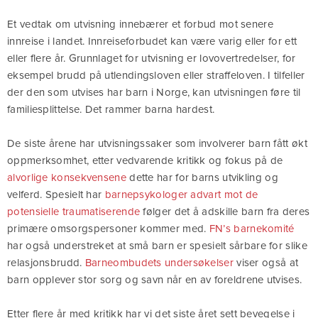
Et vedtak om utvisning innebærer et forbud mot senere
innreise i landet. Innreiseforbudet kan være varig eller for ett
eller flere år. Grunnlaget for utvisning er lovovertredelser, for
eksempel brudd på utlendingsloven eller straffeloven. I tilfeller
der den som utvises har barn i Norge, kan utvisningen føre til
familiesplittelse. Det rammer barna hardest.
De siste årene har utvisningssaker som involverer barn fått økt
oppmerksomhet, etter vedvarende kritikk og fokus på de
alvorlige konsekvensene
dette har for barns utvikling og
velferd. Spesielt har
barnepsykologer advart mot de
potensielle traumatiserende
følger det å adskille barn fra deres
primære omsorgspersoner kommer med.
FN’s barnekomité
har også understreket at små barn er spesielt sårbare for slike
relasjonsbrudd.
Barneombudets undersøkelser
viser også at
barn opplever stor sorg og savn når en av foreldrene utvises.
Etter flere år med kritikk har vi det siste året sett bevegelse i