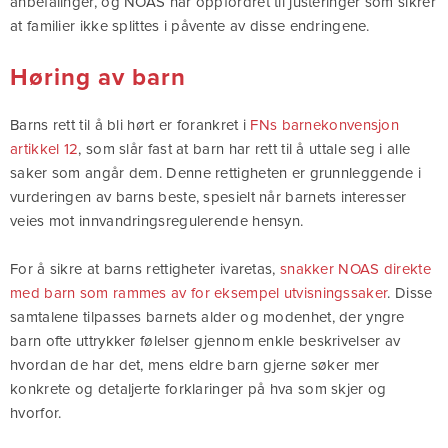
anbefalinger, og NOAS har oppfordret til justeringer som sikrer
at familier ikke splittes i påvente av disse endringene.
Høring av barn
Barns rett til å bli hørt er forankret i
FNs barnekonvensjon
artikkel 12
, som slår fast at barn har rett til å uttale seg i alle
saker som angår dem. Denne rettigheten er grunnleggende i
vurderingen av barns beste, spesielt når barnets interesser
veies mot innvandringsregulerende hensyn.
For å sikre at barns rettigheter ivaretas,
snakker NOAS direkte
med barn som rammes av for eksempel utvisningssaker
. Disse
samtalene tilpasses barnets alder og modenhet, der yngre
barn ofte uttrykker følelser gjennom enkle beskrivelser av
hvordan de har det, mens eldre barn gjerne søker mer
konkrete og detaljerte forklaringer på hva som skjer og
hvorfor.