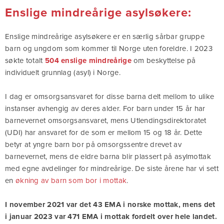
Enslige mindreårige asylsøkere:
Enslige mindreårige asylsøkere er en særlig sårbar gruppe
barn og ungdom som kommer til Norge uten foreldre. I 2023
søkte totalt
504 enslige mindreårige
om beskyttelse på
individuelt grunnlag (asyl) i Norge.
I dag er omsorgsansvaret for disse barna delt mellom to ulike
instanser avhengig av deres alder. For barn under 15 år har
barnevernet omsorgsansvaret, mens Utlendingsdirektoratet
(UDI) har ansvaret for de som er mellom 15 og 18 år. Dette
betyr at yngre barn bor på omsorgssentre drevet av
barnevernet, mens de eldre barna blir plassert på asylmottak
med egne avdelinger for mindreårige. De siste årene har vi sett
en
økning av barn som bor i mottak
.
I november 2021 var det 43 EMA i norske mottak, mens det
i januar 2023 var 471 EMA i mottak fordelt over hele landet.