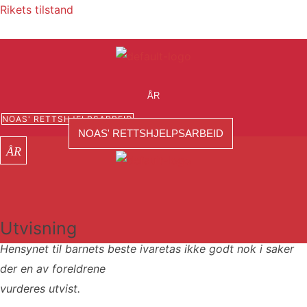
Hopp
Rikets tilstand
rett
til
innholdet
Meny
ÅR
NOAS' RETTSHJELPSARBEID
NOAS' RETTSHJELPSARBEID
Meny
Meny
Utvisning
Hensynet til barnets beste ivaretas ikke godt nok i saker
der en av foreldrene
vurderes utvist.